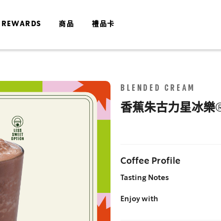
 REWARDS
商品
禮品卡
Skip
BLENDED CREAM
to
the
香蕉朱古力星冰樂
end
of
the
images
gallery
Coffee Profile
Tasting Notes
Enjoy with