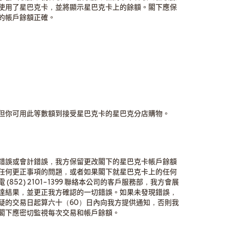
使用了星巴克卡，並將顯示星巴克卡上的餘額。閣下應保
的帳戶餘額正確。
但你可用此等數額到接受星巴克卡的星巴克分店購物。
錯誤或會計錯誤，我方保留更改閣下的星巴克卡帳戶餘額
任何更正事項的問題，或者如果閣下就星巴克卡上的任何
852) 2101-1399 聯絡本公司的客戶服務部，我方會展
達結果，並更正我方確認的一切錯誤。如果未發現錯誤，
疑的交易日起算六十（60）日內向我方提供通知，否則我
閣下應密切監視每次交易和帳戶餘額。