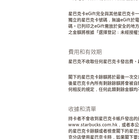
星巴克卡eGift完全與其他星巴克卡一
獨立的星巴克卡號碼，無論eGift
碼。已列印之eGift需放於安全的地方
之金額將根據「選擇登記﹔未經授權
費用和有效期
星巴克不收取任何星巴克卡發出費、
閣下的星巴克卡餘額將於最後一次交
後星巴克卡內所有剩餘餘額將會被自
何相反的規定，任何此類剩餘金額均
收據和清單
持卡者不會收到星巴克卡帳戶發出的
www.starbucks.com.hk，或者
的星巴克卡餘額或者檢查閣下的星巴
克分店使用星巴克卡時，如果閣下要