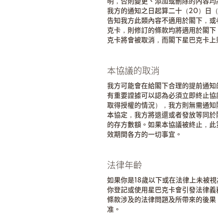
明，否則變更、添加或刪除的內容均
我方的通知之日起算二十（20）日
告知我方此類內容不適用於閣下，或
克卡，則修訂的條款均將適用於閣下
克卡將會被取消，而閣下星巴克卡上
本協議的取消
我方可能會在給閣下合理的提前通知
有重要證據可以認為必須立即終止協
取得授權的情況），我方則無需通知
本協定，我方將退還或者發放等同於
的存方數額。如果本協議被終止，此
效期間各方的一切事宜。
法律年齡
如果你是18歲以下或在法律上未被視
你登記或使用星巴克卡會引發法律義務
條款涉及的法律問題及所帶來的後果
准。