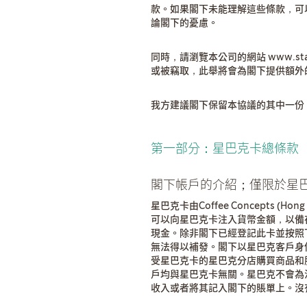
款。如果閣下未能理解這些條款，可以在首
論閣下的憂慮。
同時，請瀏覽本公司的網站 www.sta
或被竊取，此舉將會為閣下提供額外
我方建議閣下保留本協議的其中一份
第一部分：星巴克卡總條款
閣下帳戶的介紹；僅限於星巴克（
星巴克卡由Coffee Concepts (H
可以向星巴克卡注入貨幣金額，以備
現金。除非閣下已經登記此卡並按照
無法得以補發。閣下以星巴克客戶身
受星巴克卡的星巴克分店購買商品和
戶均與星巴克卡無關。星巴克不會為
收入或者將其記入閣下的賬單上。沒