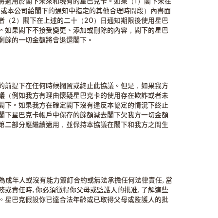
將適用於閣下未來和現有的星巴克卡。如果（1）閣下未在
（或本公司給閣下的通知中指定的其他合理時間段）內書面
者（2）閣下在上述的二十（20）日通知期限後使用星巴
。如果閣下不接受變更、添加或刪除的內容，閣下的星巴
剩餘的一切金額將會退還閣下。
的前提下在任何時候擱置或終止此協議。但是，如果我方
議（例如我方有理由懷疑星巴克卡的使用存在欺詐或者未
閣下。如果我方在確定閣下沒有違反本協定的情況下終止
閣下星巴克卡帳戶中保存的餘額減去閣下欠我方一切金額
第二部分應繼續適用，並保持本協議在閣下和我方之間生
為成年人或沒有能力簽訂合約或無法承擔任何法律責任, 當
或責任時, 你必須徵得你父母或監護人的批准, 了解這些
。星巴克假設你已達合法年齡或已取得父母或監護人的批