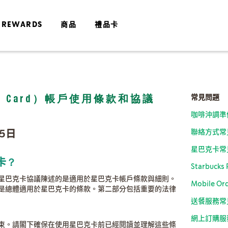
 REWARDS
商品
禮品卡
常見問題
ks Card）帳戶使用條款和協議
咖啡沖調準
聯絡方式常
15日
星巴克卡常
卡？
Starbuck
星巴克卡協議陳述的是適用於星巴克卡帳戶條款與細則。
Mobile O
是總體適用於星巴克卡的條款。第二部分包括重要的法律
送餐服務常
網上訂購服
束。請閣下確保在使用星巴克卡前已經閱讀並理解這些條