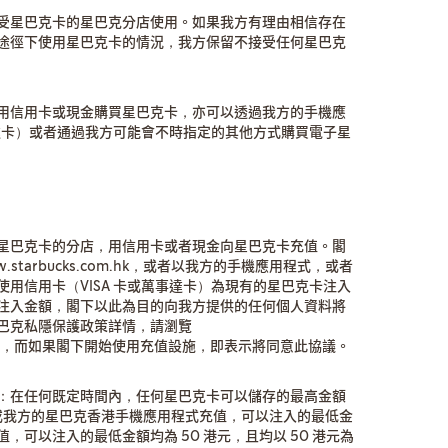
受星巴克卡的星巴克分店使用。如果我方有理由相信存在
途徑下使用星巴克卡的情況，我方保留不接受任何星巴克
用信用卡或現金購買星巴克卡，亦可以透過我方的手機應
事達卡）或者通過我方可能會不時指定的其他方式購買電子星
星巴克卡的分店，用信用卡或者現金向星巴克卡充值。閣
tarbucks.com.hk，或者以我方的手機應用程式，或者
用信用卡（VISA 卡或萬事達卡）為現有的星巴克卡注入
注入金額，閣下以此為目的向我方提供的任何個人資料將
巴克私隱保護政策詳情，請瀏覽
k）進行保存，而如果閣下開始使用充值設施，即表示將同意此協議。
：在任何既定時間內，任何星巴克卡可以儲存的最高金額
方式或我方的星巴克香港手機應用程式充值，可以注入的最低金
店充值，可以注入的最低金額均為 50 港元，且均以 50 港元為