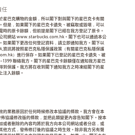
責任
於星巴克購物的金額，所以閣下對與閣下的星巴克卡有關
。但是，如果閣下的星巴克卡遺失、被竊取或毀壞，可以
電時的原卡餘額，但前提是閣下已經在我方登記了原卡。
 www.starbucks.com.hk。閣下也可以通過本公
。如果閣下更改任何登記資料，請立即通知我方。閣下以
人資訊將按照星巴克私隱保護政策（有關星巴克私隱保護
ks.com.hk）進行保存。如果閣下已登記的星巴克卡遺失、被
101-1399 聯絡我方。閣下的星巴克卡餘額僅在通知我方星巴
得到保護。我方將在收到閣下通知我方之時凍結閣下的星
上注入餘額。
效的業務原因於任何時候修改本協議的條款。我方會在本
om.hk發佈協議修改版的條款，並把此類變更內容告知閣下。按本
加或者刪除的內容均將於我方向本公司網站或者分店，或
其他方式，發佈修訂後的協議之時生效。除非我方另有聲