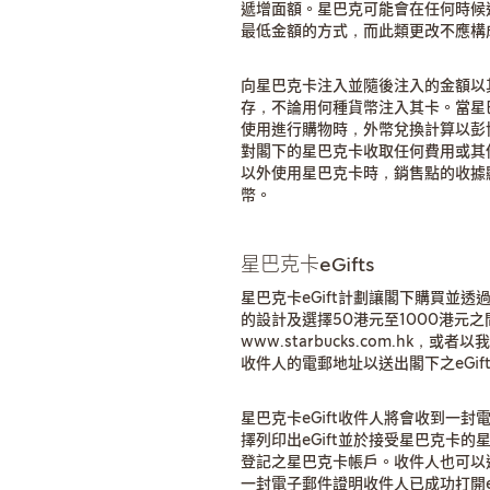
遞增面額。星巴克可能會在任何時候
最低金額的方式，而此類更改不應構
向星巴克卡注入並隨後注入的金額以
存，不論用何種貨幣注入其卡。當星
使用進行購物時，外幣兌換計算以彭博
對閣下的星巴克卡收取任何費用或其
以外使用星巴克卡時，銷售點的收據
幣。
星巴克卡eGifts
星巴克卡eGift計劃讓閣下購買並
的設計及選擇50港元至1000港元
www.starbucks.com.hk
收件人的電郵地址以送出閣下之eGif
星巴克卡eGift收件人將會收到一封
擇列印出eGift並於接受星巴克卡的
登記之星巴克卡帳戶。收件人也可以選
一封電子郵件證明收件人已成功打開eG