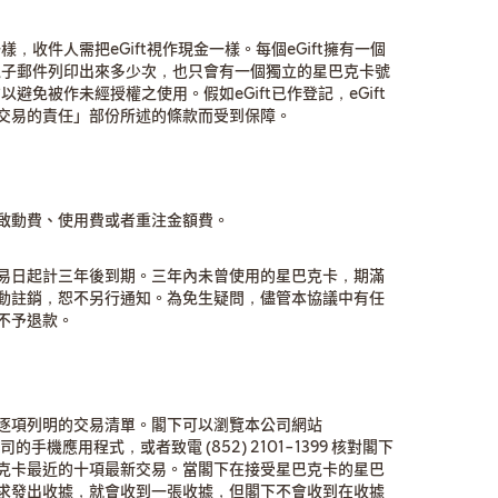
樣，收件人需把eGift視作現金一樣。每個eGift擁有一個
於電子郵件列印出來多少次，也只會有一個獨立的星巴克卡號
以避免被作未經授權之使用。假如eGift已作登記，eGift
交易的責任」部份所述的條款而受到保障。
啟動費、使用費或者重注金額費。
易日起計三年後到期。三年內未曾使用的星巴克卡，期滿
動註銷，恕不另行通知。為免生疑問，儘管本協議中有任
不予退款。
逐項列明的交易清單。閣下可以瀏覽本公司網站
本公司的手機應用程式，或者致電 (852) 2101-1399 核對閣下
克卡最近的十項最新交易。當閣下在接受星巴克卡的星巴
求發出收據，就會收到一張收據，但閣下不會收到在收據