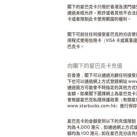
閣下的星巴克卡只限於香港及澳門接
通過未經允許、欺詐或者其他不合法
卡或者限制此卡使用範圍的權利。
閣下可前往任何接受星巴克的分店使
用程式使用信用卡（VISA 卡或萬
巴克卡。
向閣下的星巴克卡充值
在香港，閣下可以通過光顧任何接受
下也可以通過網上方式登錄網站 www.s
通過我方可能會不時指定的其他方式使
金額。如果閣下選擇網上為星巴克卡
會根據星巴克私隱保護政策（有關星
www.starbucks.com.h
星巴克卡的金額受到以下的充值限制
均為 4,000 港元，如通過網上
額均為 100 港元 ; 如在星巴克分