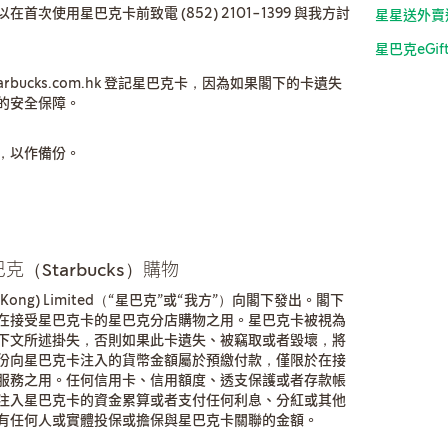
次使用星巴克卡前致電 (852) 2101-1399 與我方討
星星送外賣
星巴克eGi
rbucks.com.hk 登記星巴克卡，因為如果閣下的卡遺失
的安全保障。
，以作備份。
Starbucks）購物
ong Kong) Limited（“星巴克”或“我方”）向閣下發出。閣下
在接受星巴克卡的星巴克分店購物之用。星巴克卡被視為
下文所述掛失，否則如果此卡遺失、被竊取或者毀壞，將
份向星巴克卡注入的貨幣金額屬於預繳付款，僅限於在接
服務之用。任何信用卡、信用額度、透支保護或者存款帳
注入星巴克卡的資金累算或者支付任何利息、分紅或其他
有任何人或實體投保或擔保與星巴克卡關聯的金額。