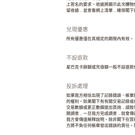
上簽名的要求。收據將顯示此次購物
留收據，並查看網上清單，確保閣下
兌現優惠
所有優惠僅在其規定的期限內有效。
不設退款
星巴克卡餘額或充值額一般不設退款
投訴處理
如果我方相信出現了記錄錯誤、帳單
的權利。如果閣下有有關交易記錄或
交易數額或更正數額提出質詢，請致電 (
開調查，一旦我方完成調查，就會傳
我方會傳達解釋說明。除非閣下在質
方將不負任何帳單發出錯誤的責任。