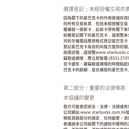
選擇登記；未經授權交易的
因為閣下的星巴克卡的作用是儲存用
的所有交易負責，包括未經授權交易
獲補發一張新卡，此新卡帶有閣下來
如需登記閣下的星巴克卡，請瀏覽本公司網站
司的手機電話應用程式登記星巴克卡
登記星巴克卡為目的向我方提供的個
政策詳情，請瀏覽www.starbuc
竊取或損壞，應立即致電 (852) 2
克卡遺失、被竊取或損壞的時間點起
巴克卡的餘額，並在補發的星巴克卡
第二部分：重要的法律條款
本協議的變更
我方可能會因安全、法律、法規或有
公司網站 www.starbucks.c
條款其餘部分的規定，任何變更、添
者通過本公司給閣下的通知中聲明的