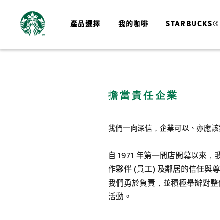
產品選擇
我的咖啡
STARBUCKS®
擔當責任企業
我們一向深信，企業可以、亦應該
自 1971 年第一間店開幕以來
作夥伴 (員工) 及鄰居的信任
我們勇於負責，並積極舉辦對整
活動。