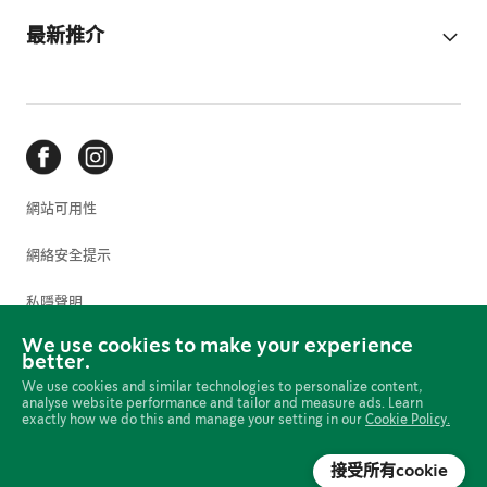
最新推介
網站可用性
網絡安全提示
私隱聲明
We use cookies to make your experience
使用條款
better.
We use cookies and similar technologies to personalize content,
Cookie 偏好設定
analyse website performance and tailor and measure ads. Learn
exactly how we do this and manage your setting in our
Cookie Policy.
網上政策
接受所有cookie