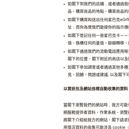
如閣下到我們的店鋪，或者通過我
品、購買商品的地點、購買商品的
如閣下購買和送出任何星巴克eGi
址；而你為使我們能按你的指示傳送
如閣下登記任何一張星巴克卡——卡
值、換購任何的量值、餘額轉移、
如閣下通過我們的流動電話應用程
閣下的位置、閣下附近的商店以及
如閣下參加調查或者通過其他多種
見、回饋、問題或建議, 以及閣下
以資訊包及網站信標自動收集的資料
當閣下瀏覽我們的網站時，我方可能
網服務提供者資料、作業系統、瀏覽
將閣下介紹給我方的網站、閣下請求
用情況資料的收集可能涉及 cookie