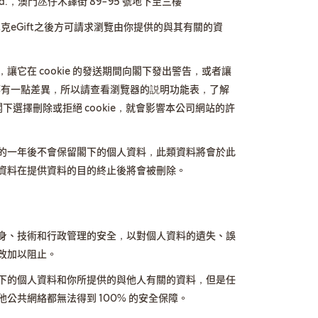
u) Ltd.，澳門氹仔木鐸街 89-95 號地下至三樓
巴克eGift之後方可請求瀏覽由你提供的與其有關的資
它在 cookie 的發送期間向閣下發出警告，或者讓
覽器都有一點差異，所以請查看瀏覽器的説明功能表，了解
果閣下選擇刪除或拒絕 cookie，就會影響本公司網站的許
的一年後不會保留閣下的個人資料，此類資料將會於此
資料在提供資料的目的終止後將會被刪除。
身、技術和行政管理的安全，以對個人資料的遺失、誤
改加以阻止。
下的個人資料和你所提供的與他人有關的資料，但是任
公共網絡都無法得到 100% 的安全保障。