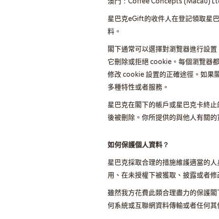
澳門：Coffee Concepts (Maca
星巴克eGift的收件人在登記領取星
料。
閣下通常可以選擇對瀏覽器進行設置，讓
它刪除或拒絕 cookie。每個瀏
修改 cookie 設置的正確途徑。如
多種特性或者服務。
星巴克在閣下的帳戶或星巴克卡終止
後被刪除。你所提供的與他人有關的
如何保護個人資料？
星巴克採取合理的措施維護適當的人
用、在未授權下被獲取、披露或者修
雖然我方花費此類合理盡力的保護閣
何系統或互聯網資料傳輸或者任何其他