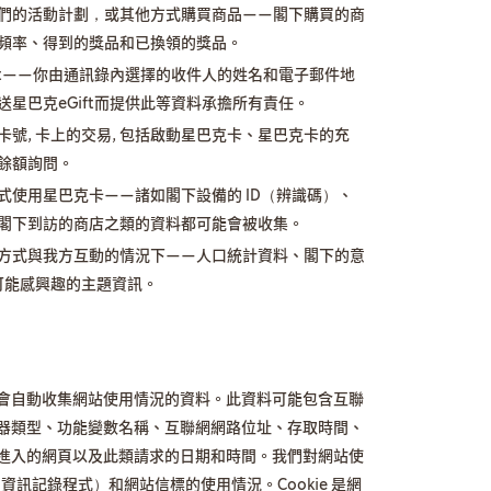
們的活動計劃，或其他方式購買商品——閣下購買的商
頻率、得到的獎品和已換領的獎品。
ft——你由通訊錄內選擇的收件人的姓名和電子郵件地
星巴克eGift而提供此等資料承擔所有責任。
號, 卡上的交易, 包括啟動星巴克卡、星巴克卡的充
餘額詢問。
式使用星巴克卡——諸如閣下設備的 ID（辨識碼）、
閣下到訪的商店之類的資料都可能會被收集。
方式與我方互動的情況下——人口統計資料、閣下的意
可能感興趣的主題資訊。
會自動收集網站使用情況的資料。此資料可能包含互聯
器類型、功能變數名稱、互聯網網路位址、存取時間、
進入的網頁以及此類請求的日期和時間。我們對網站使
（資訊記錄程式）和網站信標的使用情況。Cookie 是網