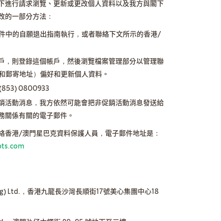
下進行請求瀏覽、更新或更改個人資料以及我方與閣下
改的一部分方法：
件中的自願退出指南執行，或者聯絡下文所示的香港/
戶，則登錄這個帳戶，然後瀏覽檔案管理部分以管理聯
和郵寄地址）偏好和更新個人資料。
(853) 0800933
銷活動消息，我方依然可能會把非促銷活動消息發送給
務關係有關的電子郵件。
絡香港/澳門星巴克資料保護人員，電子郵件地址是：
pts.com
g Kong) Ltd.，香港九龍長沙灣長順街17號美心集團中心18