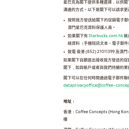
星巴克為閣下提供多種選擇，以供閣
溝通的方式。以下是閣下可以請求更
按照我方發送給閣下的促銷電子郵
澳門星巴克資料保護人員。
如果閣下有
Starbucks.com.hk
帳
絡資料（手機短訊文本、電子郵件
致電 香港 (852) 21011399 及澳門 
如果閣下自願退出接收我方發送的促
閣下，如與帳戶或者與我們持續的業
閣下可以在任何時間通過電子郵件聯
dataprivacyoffice@coffee-conce
地址：
香港：Coffee Concepts (Hon
樓