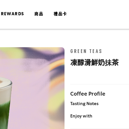
 REWARDS
商品
禮品卡
Skip
GREEN TEAS
to
the
凍醇滑鮮奶抺茶
end
of
the
images
gallery
Coffee Profile
Tasting Notes
Enjoy with