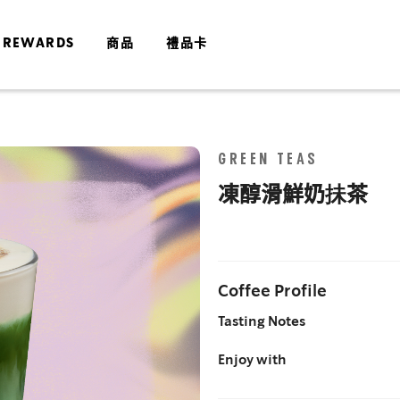
 REWARDS
商品
禮品卡
Skip
GREEN TEAS
to
the
凍醇滑鮮奶抺茶
end
of
the
images
gallery
Coffee Profile
Tasting Notes
Enjoy with