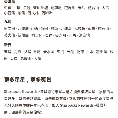
香港島
中環 ∙上環 ∙ 金鐘 ∙ 堅尼地城 ∙ 銅鑼灣 ∙ 跑馬地 ∙ 天后 ∙ 炮台山 ∙ 太古 ∙
小西灣 ∙ 柴灣 ∙ 薄扶林 ∙ 鴨脷洲
九龍
何文田 ∙ 九龍塘∙ 紅磡 ∙ 藍田 ∙ 觀塘 ∙ 九龍灣 ∙ 荔枝角 ∙ 南昌 ∙ 鑽石山 ∙
黃大仙 ∙ 新蒲崗 ∙ 柯士甸 ∙ 奧運 ∙ 尖沙咀 ∙ 旺角 ∙ 油麻地
新界
東涌 ∙ 青衣 ∙ 葵涌∙ 荃灣 ∙ 天水圍 ∙ 屯門 ∙ 元朗 ∙ 粉嶺 ∙上水 ∙ 將軍澳 ∙ 沙
田 ∙ 火炭 ∙ 馬鞍山 ∙ 大埔
更多星星，更多獎賞
Starbucks Rewards™會員亦可憑星星送之消費賺取星星，累積的星
星越多，獎賞便越豐厚。還未成為會員? 立即前往任何一間香港星巴
克分店購買並註冊星巴克卡，加入 Starbucks Rewards™獎賞計
劃，開展你的星星旅程!