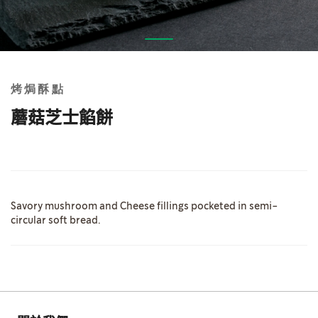
Skip
to
the
烤焗酥點
beginning
of
蘑菇芝士餡餅
the
images
gallery
Savory mushroom and Cheese fillings pocketed in semi-
circular soft bread.