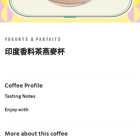
Skip
to
the
YOGURTS & PARFAITS
beginning
of
印度香料茶燕麥杯
the
images
gallery
Coffee Profile
Tasting Notes
Enjoy with
More about this coffee