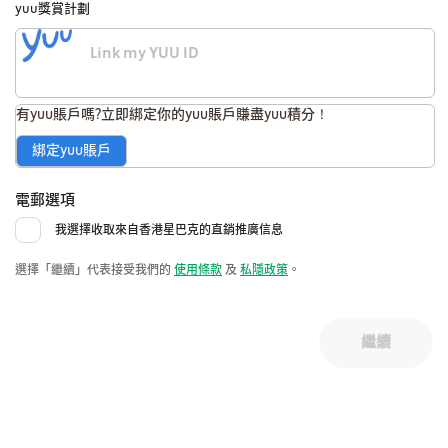
yuu獎賞計劃
有yuu賬戶嗎?立即綁定你的yuu賬戶賺盡yuu積分！
綁定yuu賬戶
電郵選項
我選擇收取來自香港星巴克的直銷推廣信息
選擇「繼續」代表接受我們的
使用條款
及
私隱政策
。
繼續