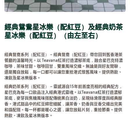
經典鴛鴦星冰樂（配紅豆）及經典奶茶
星冰樂（配紅豆
）
（由左至右）
經典鴛鴦系列（配紅豆） – 經典鴛鴦（配紅豆）帶您回到舊香港茶
餐廳的溫馨時光。以 Teavana紅茶打造濃郁茶底，融合星巴克特濃
咖啡，茶味甘甜、咖啡回甘，雙重風味交織。無論是與好友閒聊，
還是獨自放鬆，每一口都可以讓您重拾港式懷舊風味。提供熱飲、
凍飲及星冰樂版本。
經典奶茶系列（配紅豆） – 靈感源自15年前首度亮相的經典配方，
星巴克為每一口飲品注入經典港式靈魂。以Teavana紅茶打造濃郁
茶底，麥芽與焦糖風味搭配傳統黑白淡奶，呈現絲滑厚度與經典醇
香。港式甜品中的紅豆綿密細膩，讓茶香、奶香與豆香交織出完美
和諧配搭。每一杯都是暖心之選，讓您放鬆片刻，重拾節奏。提供
熱飲、凍飲及星冰樂版本。