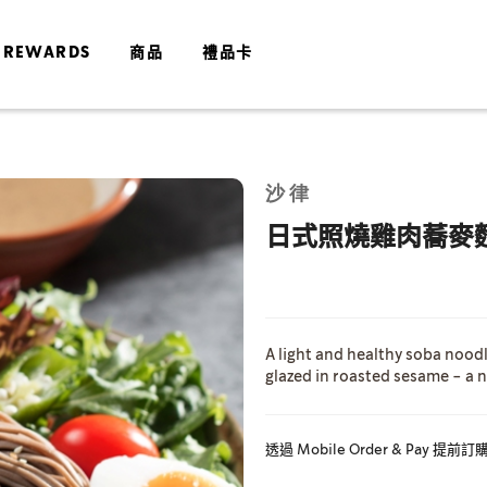
 REWARDS
商品
禮品卡
Skip
沙律
to
the
日式照燒雞肉蕎麥
end
of
the
images
gallery
A light and healthy soba noodl
glazed in roasted sesame - a n
透過 Mobile Order & Pa