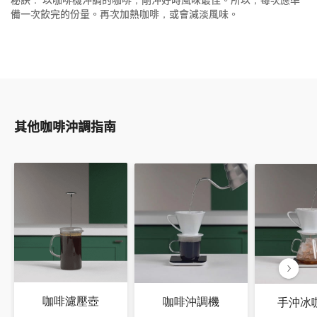
秘訣： 以咖啡機沖調的咖啡，剛沖好時風味最佳。所以，每次應準
備一次飲完的份量。再次加熱咖啡，或會減淡風味。
其他咖啡沖調指南
咖啡濾壓壺
咖啡沖調機
手沖冰