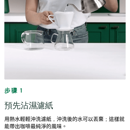
步骤 1
預先沾濕濾紙
用熱水輕輕沖洗濾紙，沖洗後的水可以丟棄；這樣就
能帶出咖啡最純淨的風味。