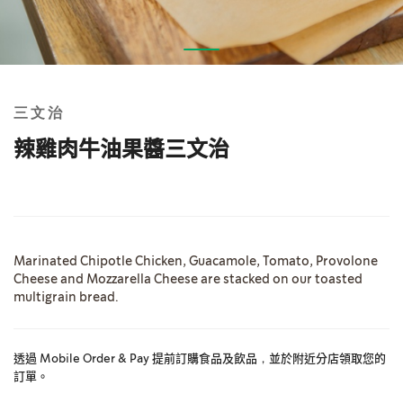
Skip
to
the
三文治
beginning
of
辣雞肉牛油果醬三文治
the
images
gallery
Marinated Chipotle Chicken, Guacamole, Tomato, Provolone
Cheese and Mozzarella Cheese are stacked on our toasted
multigrain bread.
透過 Mobile Order & Pay 提前訂購食品及飲品，並於附近分店領取您的
訂單。