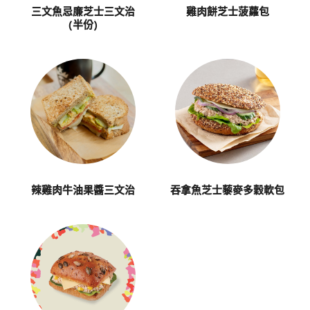
三文魚忌廉芝士三文治
雞肉餅芝士菠蘿包
(半份)
辣雞肉牛油果醬三文治
吞拿魚芝士藜麥多穀軟包