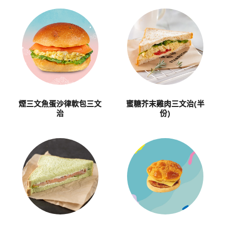
煙三文魚蛋沙律軟包三文
蜜糖芥末雞肉三文治(半
治
份)