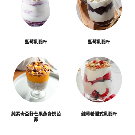
藍莓乳酪杯
藍莓乳酪杯
純素奇亞籽芒果燕麥奶芭
雜莓希臘式乳酪杯
菲