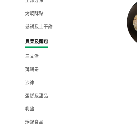
全部分類
烤焗酥點
鬆餅及士干餅
貝果及麵包
三文治
薄餅卷
沙律
蛋糕及甜品
乳酪
焗鍋食品