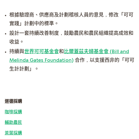
根據驗證商、供應商及計劃稽核人員的意見，修改「可可
實踐」計劃中的標準。
設計一套持續改善制度，鼓勵農民和農民組織提高成效和
收益。
持續與
世界可可基金會
和
比爾蓋茲夫婦基金會 (Bill and
Melinda Gates Foundation)
合作，以支援西非的「可可
生計計劃」。
道德採購
咖啡採購
輔助農民
茶葉採購