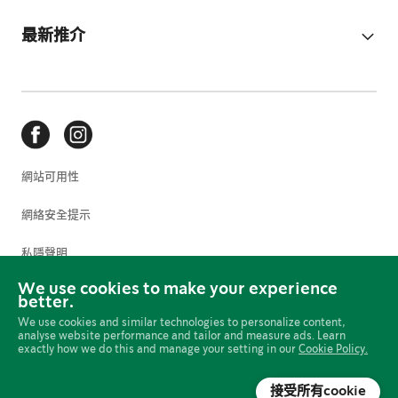
最新推介
網站可用性
網絡安全提示
私隱聲明
We use cookies to make your experience
使用條款
better.
We use cookies and similar technologies to personalize content,
Cookie 偏好設定
analyse website performance and tailor and measure ads. Learn
exactly how we do this and manage your setting in our
Cookie Policy.
網上政策
接受所有cookie