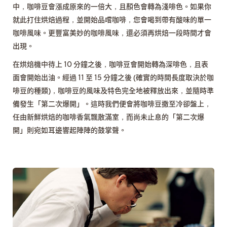
中，咖啡豆會漲成原來的一倍大，且顏色會轉為淺啡色。如果你
就此打住烘焙過程，並開始品嚐咖啡，您會喝到帶有酸味的單一
咖啡風味。更豐富美妙的咖啡風味，還必須再烘焙一段時間才會
出現。
在烘焙機中待上 10 分鐘之後，咖啡豆會開始轉為深啡色，且表
面會開始出油。經過 11 至 15 分鐘之後 (確實的時間長度取決於咖
啡豆的種類)，咖啡豆的風味及特色完全地被釋放出來，並隨時準
備發生「第二次爆開」。這時我們便會將咖啡豆撒至冷卻盤上，
任由新鮮烘焙的咖啡香氣飄散滿室，而尚未止息的「第二次爆
開」則宛如耳邊響起陣陣的鼓掌聲。