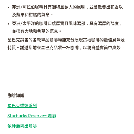
非洲/阿拉伯咖啡具有獨特且誘人的風味，並會散發出花香以
及漿果和柑橘的氣息。
亞洲/太平洋的咖啡口感厚實且風味濃郁，具有濃厚的醇度，
並帶有大地和香草的氣息。
星巴克銷售的各款單品咖啡均能充分展現當地咖啡的最佳風味及
特質。誠邀您前來星巴克品嚐一杯咖啡，以親自體會箇中奧妙。
咖啡知識
星巴克烘焙系列
Starbucks Reserve™ 咖啡
依種類列出咖啡