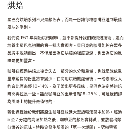
烘焙
星巴克烘焙系列不只是顏色表，而是一份讓每粒咖啡豆達到最佳
風味的準則。
我們從 1971 年開始烘焙咖啡，並不斷提升我們的烘焙技術，進而
培養出星巴克初期的第一批忠實顧客。星巴克的咖啡能夠在眾多
品牌中脫穎而出，不僅是因為它烘焙的程度更深，也因為它的風
味是更加豐富。
咖啡在經過烘焙之後會失去一部分的水分和重量，也就是說依重
量來銷售的份量將會變少。在商用烘焙機處理後，一磅咖啡豆大
約會比原來輕 10-14%。為了帶出更多風味，星巴克決定將烘焙
時間再拉長一些。雖然咖啡豆的重量會輕18-25％，可是我們認
為風味上的提升是值得的。
轉化過程始於我們將原生咖啡豆放進大型旋轉滾筒中加熱。經過
5 至 7 分鐘的高溫加熱之後，咖啡豆的顏色會轉黃，並散發出類
似爆谷的氣味。這時會發生所謂的「第一次爆開」– 劈啪聲響