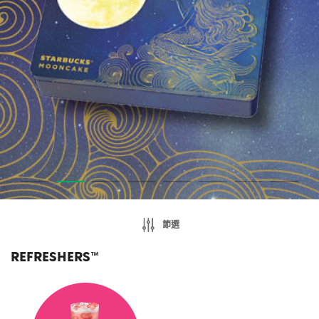
節選
REFRESHERS™